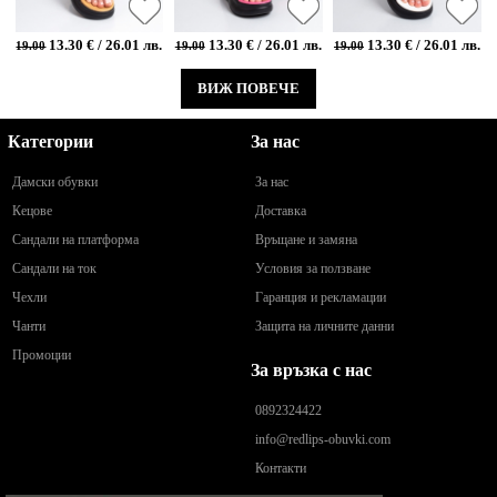
13.30 € / 26.01 лв.
13.30 € / 26.01 лв.
13.30 € / 26.01 лв.
19.00
19.00
19.00
ВИЖ ПОВЕЧЕ
Категории
За нас
Дамски обувки
За нас
Кецове
Доставка
Сандали на платформа
Връщане и замяна
Сандали на ток
Условия за ползване
Чехли
Гаранция и рекламации
Чанти
Защита на личните данни
Промоции
За връзка с нас
0892324422
info@redlips-obuvki.com
Контакти