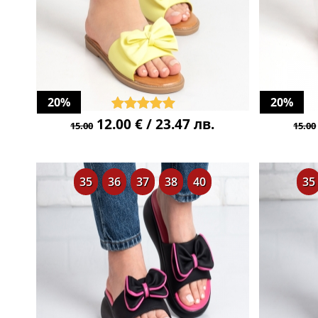
20%
20%
12.00 € / 23.47 лв.
15.00
15.00
35
36
37
38
40
35