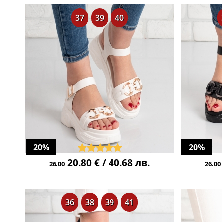
37
39
40
20%
20%
20.80 € / 40.68 лв.
26.00
26.00
36
38
39
41