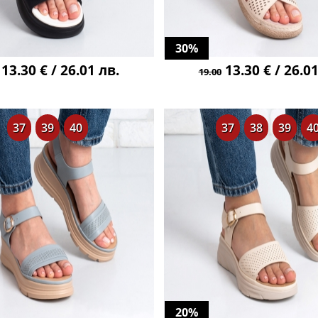
30%
13.30 € / 26.01 лв.
13.30 € / 26.01
19.00
37
39
40
37
38
39
4
20%