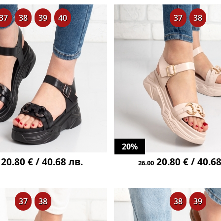
37
38
39
40
37
38
20%
20.80 € / 40.68 лв.
20.80 € / 40.68
26.00
37
38
38
39