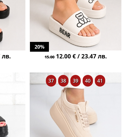
20%
 лв.
12.00 € / 23.47 лв.
15.00
37
38
39
40
41