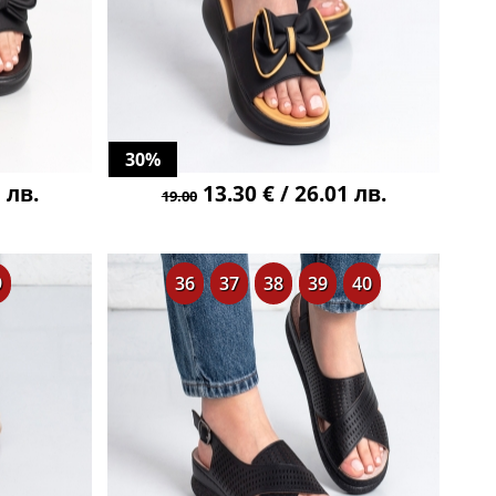
30%
 лв.
13.30 € / 26.01 лв.
19.00
9
36
37
38
39
40