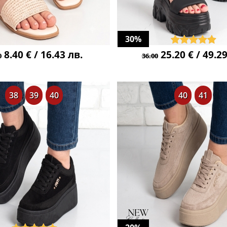
30%
8.40 € / 16.43 лв.
25.20 € / 49.29
0
36.00
38
39
40
40
41