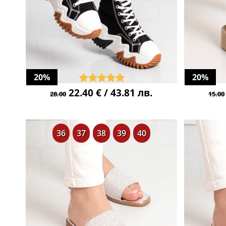
20%
20%
22.40 € / 43.81 лв.
28.00
15.00
36
37
38
39
40