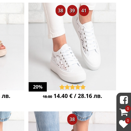
38
39
41
20%
 лв.
14.40 € / 28.16 лв.
18.00
0
38
0