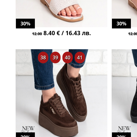
30%
30%
8.40 € / 16.43 лв.
12.00
12.0
38
39
40
41