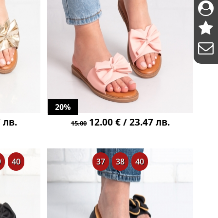
20%
 лв.
12.00 € / 23.47 лв.
15.00
9
40
37
38
40