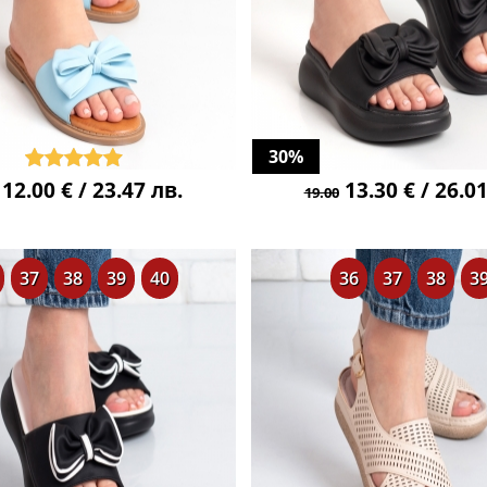
30%
12.00 € / 23.47 лв.
13.30 € / 26.01
19.00
37
38
39
40
36
37
38
3