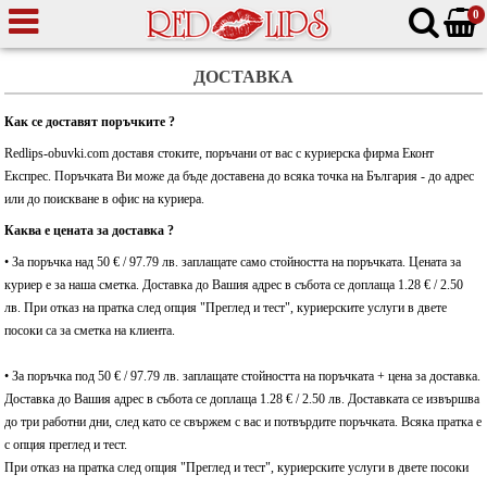
0
ДОСТАВКА
Как се доставят поръчките ?
Redlips-obuvki.com доставя стоките, поръчани от вас с куриерска фирма Еконт
Експрес. Поръчката Ви може да бъде доставена до всяка точка на България - до адрес
или до поискване в офис на куриера.
Каква е цената за доставка ?
• За поръчка над 50 € / 97.79 лв. заплащате само стойността на поръчката. Цената за
куриер е за наша сметка. Доставка до Вашия адрес в събота се доплаща 1.28 € / 2.50
лв. При отказ на пратка след опция "Преглед и тест", куриерските услуги в двете
посоки са за сметка на клиента.
• За поръчка под 50 € / 97.79 лв. заплащате стойността на поръчката + цена за доставка.
Доставка до Вашия адрес в събота се доплаща 1.28 € / 2.50 лв. Доставката се извършва
до три работни дни, след като се свържем с вас и потвърдите поръчката. Всяка пратка е
с опция преглед и тест.
При отказ на пратка след опция "Преглед и тест", куриерските услуги в двете посоки