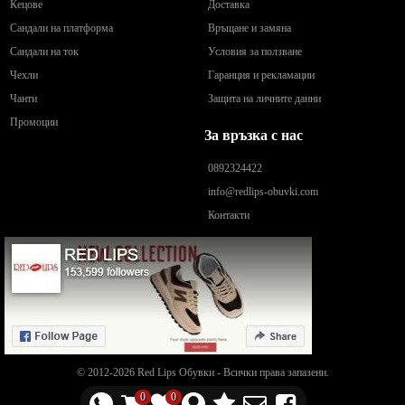
Кецове
Доставка
Сандали на платформа
Връщане и замяна
Сандали на ток
Условия за ползване
Чехли
Гаранция и рекламации
Чанти
Защита на личните данни
Промоции
За връзка с нас
0892324422
info@redlips-obuvki.com
Контакти
© 2012-2026 Red Lips Обувки - Всички права запазени.
0
0