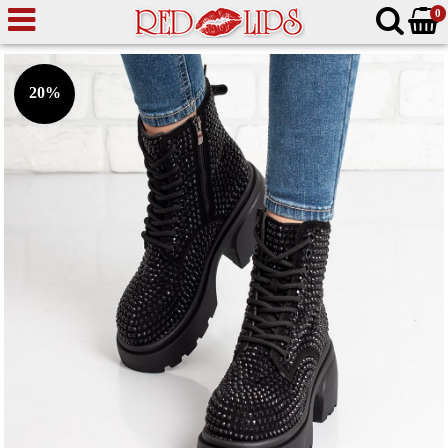
0
20%