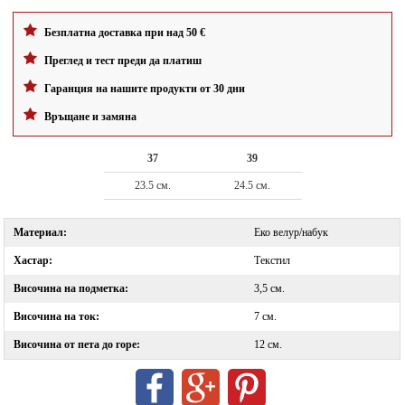
Безплатна доставка при над 50 €
Преглед и тест преди да платиш
Гаранция на нашите продукти от 30 дни
Връщане и замяна
37
39
23.5 см.
24.5 см.
Материал:
Еко велур/набук
Хастар:
Текстил
Височина на подметка:
3,5 см.
Височина на ток:
7 см.
Височина от пета до горе:
12 см.