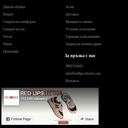
Дамски обувки
За нас
Кецове
Доставка
Сандали на платформа
Връщане и замяна
Сандали на ток
Условия за ползване
Чехли
Гаранция и рекламации
Чанти
Защита на личните данни
Промоции
За връзка с нас
0892324422
info@redlips-obuvki.com
Контакти