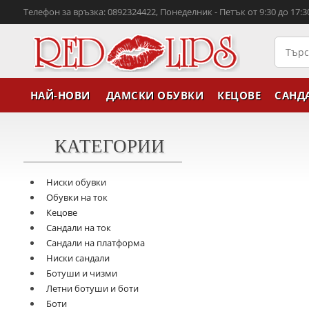
Телефон за връзка: 0892324422, Понеделник - Петък от 9:30 до 17:3
НАЙ-НОВИ
ДАМСКИ ОБУВКИ
КЕЦОВЕ
САНД
КАТЕГОРИИ
Ниски обувки
Обувки на ток
Кецове
Сандали на ток
Сандали на платформа
Ниски сандали
Ботуши и чизми
Летни ботуши и боти
Боти