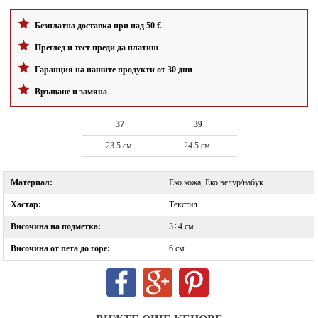
Безплатна доставка при над 50 €
Преглед и тест преди да платиш
Гаранция на нашите продукти от 30 дни
Връщане и замяна
37
39
23.5 см.
24.5 см.
Материал:
Еко кожа, Еко велур/набук
Хастар:
Текстил
Височина на подметка:
3÷4 см.
Височина от пета до горе:
6 см.