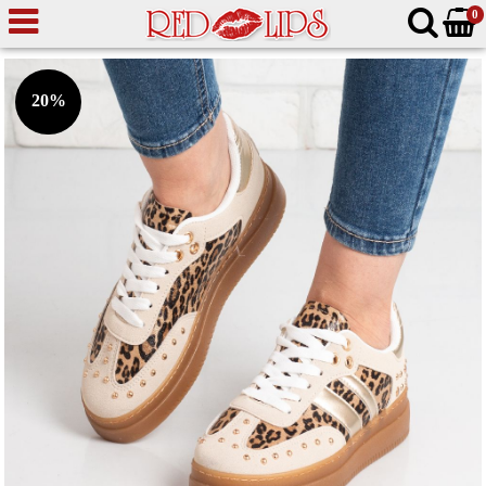
0
20%