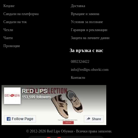
Кецове
Доставка
Сандали на платформа
Връщане и замяна
Сандали на ток
Условия за ползване
Чехли
Гаранция и рекламации
Чанти
Защита на личните данни
Промоции
За връзка с нас
0892324422
info@redlips-obuvki.com
Контакти
© 2012-2026 Red Lips Обувки - Всички права запазени.