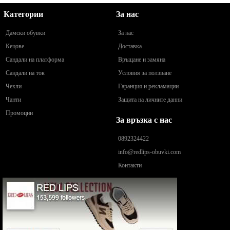
Категории
За нас
Дамски обувки
За нас
Кецове
Доставка
Сандали на платформа
Връщане и замяна
Сандали на ток
Условия за ползване
Чехли
Гаранция и рекламации
Чанти
Защита на личните данни
Промоции
За връзка с нас
0892324422
info@redlips-obuvki.com
Контакти