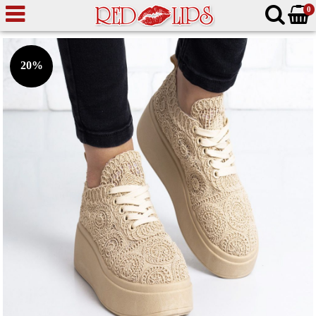
0
20%