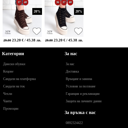
37
40
36
37
40
20%
20%
23.20 € / 45.38 лв.
23.20 € / 45.38 лв.
29.00
29.00
Категории
За нас
Дамски обувки
За нас
Кецове
Доставка
Сандали на платформа
Връщане и замяна
Сандали на ток
Условия за ползване
Чехли
Гаранция и рекламации
Чанти
Защита на личните данни
Промоции
За връзка с нас
0892324422