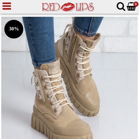
0
30%