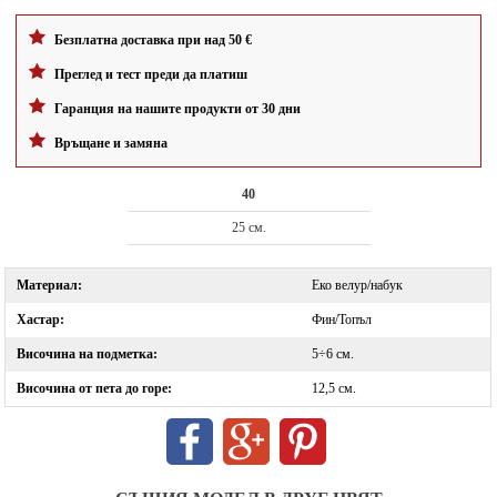
Безплатна доставка при над 50 €
Преглед и тест преди да платиш
Гаранция на нашите продукти от 30 дни
Връщане и замяна
40
25 см.
Материал:
Еко велур/набук
Хастар:
Фин/Топъл
Височина на подметка:
5÷6 см.
Височина от пета до горе:
12,5 см.