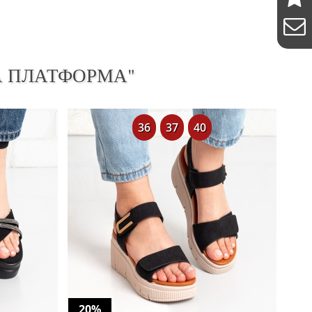
А ПЛАТФОРМА"
36
37
40
20%