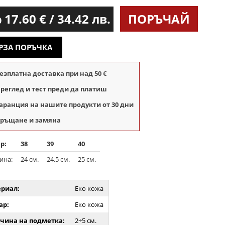
17.60
€ / 34.42 лв.
ПОРЪЧАЙ
0
РЗА ПОРЪЧКА
езплатна доставка при над 50 €
реглед и тест преди да платиш
аранция на нашите продукти от 30 дни
ръщане и замяна
р:
38
39
40
ина:
24 см.
24.5 см.
25 см.
риал:
Еко кожа
ар:
Еко кожа
чина на подметка:
2÷5 см.