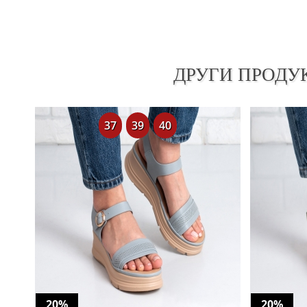
ДРУГИ ПРОДУ
37
39
40
20%
20%