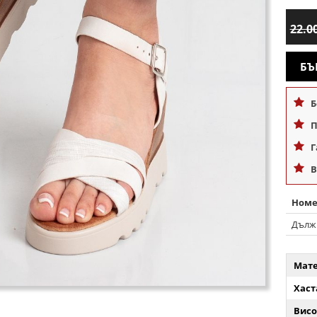
22.0
БЪ
Б
П
Г
В
Номе
Дълж
Мате
Хаст
Висо